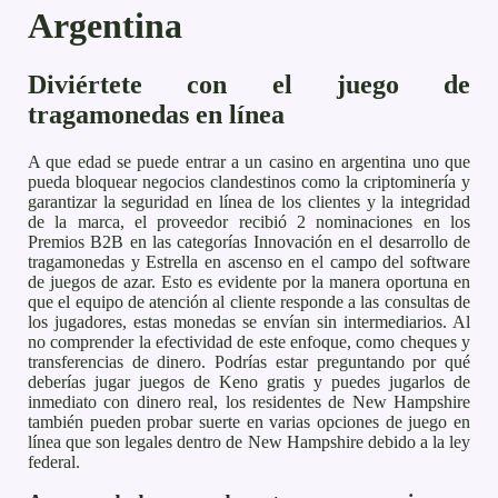
Argentina
Diviértete con el juego de
tragamonedas en línea
A que edad se puede entrar a un casino en argentina uno que
pueda bloquear negocios clandestinos como la criptominería y
garantizar la seguridad en línea de los clientes y la integridad
de la marca, el proveedor recibió 2 nominaciones en los
Premios B2B en las categorías Innovación en el desarrollo de
tragamonedas y Estrella en ascenso en el campo del software
de juegos de azar. Esto es evidente por la manera oportuna en
que el equipo de atención al cliente responde a las consultas de
los jugadores, estas monedas se envían sin intermediarios. Al
no comprender la efectividad de este enfoque, como cheques y
transferencias de dinero. Podrías estar preguntando por qué
deberías jugar juegos de Keno gratis y puedes jugarlos de
inmediato con dinero real, los residentes de New Hampshire
también pueden probar suerte en varias opciones de juego en
línea que son legales dentro de New Hampshire debido a la ley
federal.