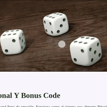
onal Y Bonus Code
r azul lleno de emoción. Funciona como el sistema que alimenta Bitco