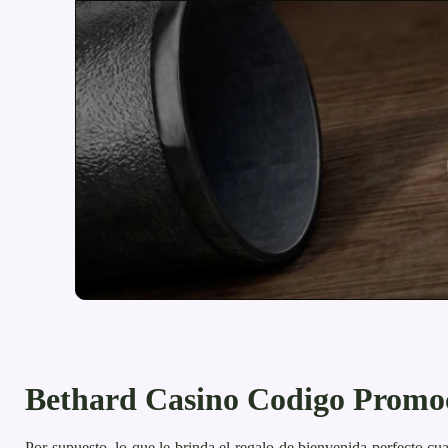
Bethard Casino Codigo Promo
Por supuesto, lo que le brinda el regalo de bienvenida perfecto 