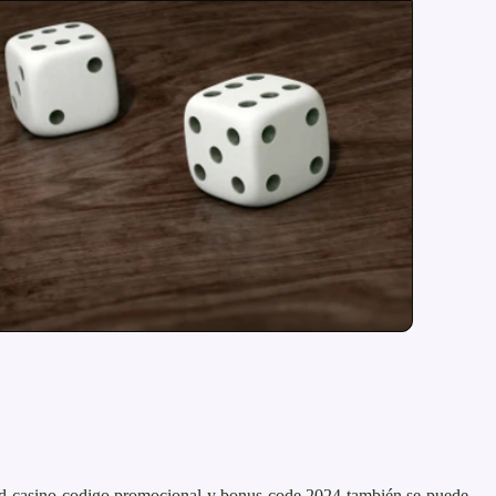
hard casino codigo promocional y bonus code 2024 también se puede