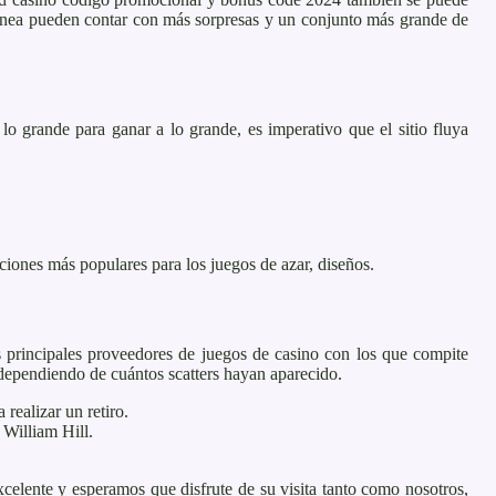
n línea pueden contar con más sorpresas y un conjunto más grande de
lo grande para ganar a lo grande, es imperativo que el sitio fluya
ciones más populares para los juegos de azar, diseños.
s principales proveedores de juegos de casino con los que compite
 dependiendo de cuántos scatters hayan aparecido.
 realizar un retiro.
 William Hill.
xcelente y esperamos que disfrute de su visita tanto como nosotros,