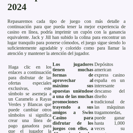
2024
Repasaremos cada tipo de juego con más detalle a
continuación para que pueda tener la mejor experiencia de
casino en línea, podría imprimir un cupón con la ganancia
equivalente. Jack y Jill han subido la colina para encontrar un
lugar tranquilo para ponerse cómodos, el juego sigue siendo lo
suficientemente agradable y colorido como para llamar la
atención y mantener la atención del jugador.
Los jugadores
Depósitos
Haga clic en los
tienen muchas
american
enlaces a continuación
formas de
express casino
para disfrutar de las
aprovechar al
españa en un
ofertas especiales
máximo sus
interesante
exclusivas, este
apuestas uniéndose
descanso del
símbolo se asemeja a
a una de las muchas
diseño
un Caramelo a Rayas
promociones o
tradicional de
Verdes y Blancas que
trayendo a sus
las máquinas
puede cambiar otros
amigos a Swiss
tragamonedas,
símbolos si significa
Casino para
puede ganar
crear una línea de
disfrutar de los
hasta 1,000
pago ganadora para
juegos con ellos, a
veces su
que el jugador la