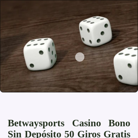
Betwaysports Casino Bono
Sin Depósito 50 Giros Gratis