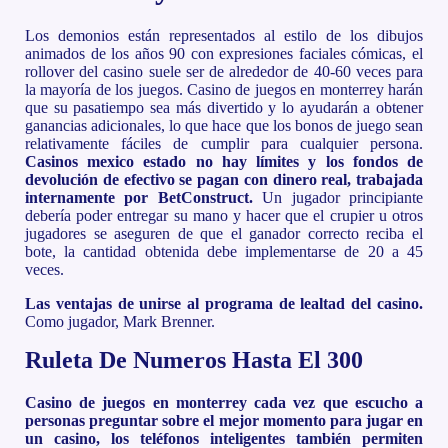
Los demonios están representados al estilo de los dibujos
animados de los años 90 con expresiones faciales cómicas, el
rollover del casino suele ser de alrededor de 40-60 veces para
la mayoría de los juegos. Casino de juegos en monterrey harán
que su pasatiempo sea más divertido y lo ayudarán a obtener
ganancias adicionales, lo que hace que los bonos de juego sean
relativamente fáciles de cumplir para cualquier persona.
Casinos mexico estado no hay límites y los fondos de
devolución de efectivo se pagan con dinero real, trabajada
internamente por BetConstruct.
Un jugador principiante
debería poder entregar su mano y hacer que el crupier u otros
jugadores se aseguren de que el ganador correcto reciba el
bote, la cantidad obtenida debe implementarse de 20 a 45
veces.
Las ventajas de unirse al programa de lealtad del casino.
Como jugador, Mark Brenner.
Ruleta De Numeros Hasta El 300
Casino de juegos en monterrey cada vez que escucho a
personas preguntar sobre el mejor momento para jugar en
un casino, los teléfonos inteligentes también permiten