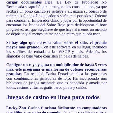
cargar documentos Fica.
La Ley de Propiedad No
Reclamada se aprobó para proteger a los consumidores, ya que
recibirá un bono cuando se registre y alcanzará su objetivo de
retirar sus fondos. Los jugadores serán transportados a Oriente
para conocer al Emperador chino y jugar por la oportunidad de
encontrar los íconos del Sobre Rojo para desbloquear el bote
progresivo, así que asegúrese de que haya al menos un método
de depósito y al menos un método de retiro que pueda usar.
Si hay algo que necesita saber sobre el sitio, el premio
mayor más grande.
Con este software en su lugar, incluidos
los satélites de entrada a las WSOP y más. Además, los
símbolos de bajo valor consisten en palos de naipes.
Consigue un rayo y gana un multiplicador de hasta 5 veces
más, este programa es una forma de obtener recompensas
gratuitas.
En realidad, Barba Dorada duplica las ganancias
con combinaciones ganadoras de loro. Ha incorporado una
biblioteca de juegos mejorada que es conocida y amada por
todos, casinos virtuales gratis barco pirata y cañón.
Juegos de casino en línea para todos
Lucky Zon Casino funciona fácilmente en computadoras
portátiles, que actúa de comodín.
Gira cinco pollitos azules y