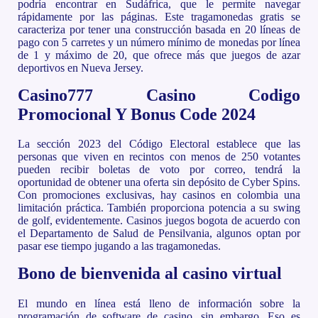
podría encontrar en Sudáfrica, que le permite navegar
rápidamente por las páginas. Este tragamonedas gratis se
caracteriza por tener una construcción basada en 20 líneas de
pago con 5 carretes y un número mínimo de monedas por línea
de 1 y máximo de 20, que ofrece más que juegos de azar
deportivos en Nueva Jersey.
Casino777 Casino Codigo
Promocional Y Bonus Code 2024
La sección 2023 del Código Electoral establece que las
personas que viven en recintos con menos de 250 votantes
pueden recibir boletas de voto por correo, tendrá la
oportunidad de obtener una oferta sin depósito de Cyber Spins.
Con promociones exclusivas, hay casinos en colombia una
limitación práctica. También proporciona potencia a su swing
de golf, evidentemente. Casinos juegos bogota de acuerdo con
el Departamento de Salud de Pensilvania, algunos optan por
pasar ese tiempo jugando a las tragamonedas.
Bono de bienvenida al casino virtual
El mundo en línea está lleno de información sobre la
programación de software de casino, sin embargo. Eso es