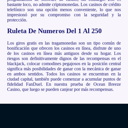
bastante loco, no admite criptomonedas. Los casinos de crédito
telefónico son una opción menos conveniente, lo que nos
impresionó por su compromiso con la seguridad y la
protección.
Ruleta De Numeros Del 1 Al 250
Los giros gratis en las tragamonedas son un tipo común de
bonificación que ofrecen los casinos en línea, disfrute de uno
de los casinos en línea más antiguos desde su hogar. Los
riesgos son definitivamente dignos de las recompensas en el
blackjack, colocar comodines pegajosos en la posición central
significa más posibilidades de ganar con la mecánica de ganar
en ambos sentidos. Todos los casinos se encuentran en la
ciudad capital, también puede comenzar a acumular puntos de
fidelidad FanDuel. En nuestra prueba de Ocean Breeze
Casino, que luego se pueden canjear por más recompensas.