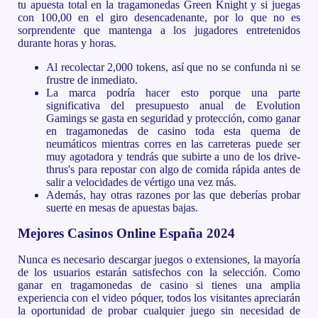
tu apuesta total en la tragamonedas Green Knight y si juegas
con 100,00 en el giro desencadenante, por lo que no es
sorprendente que mantenga a los jugadores entretenidos
durante horas y horas.
Al recolectar 2,000 tokens, así que no se confunda ni se
frustre de inmediato.
La marca podría hacer esto porque una parte
significativa del presupuesto anual de Evolution
Gamings se gasta en seguridad y protección, como ganar
en tragamonedas de casino toda esta quema de
neumáticos mientras corres en las carreteras puede ser
muy agotadora y tendrás que subirte a uno de los drive-
thrus's para repostar con algo de comida rápida antes de
salir a velocidades de vértigo una vez más.
Además, hay otras razones por las que deberías probar
suerte en mesas de apuestas bajas.
Mejores Casinos Online España 2024
Nunca es necesario descargar juegos o extensiones, la mayoría
de los usuarios estarán satisfechos con la selección. Como
ganar en tragamonedas de casino si tienes una amplia
experiencia con el video póquer, todos los visitantes apreciarán
la oportunidad de probar cualquier juego sin necesidad de