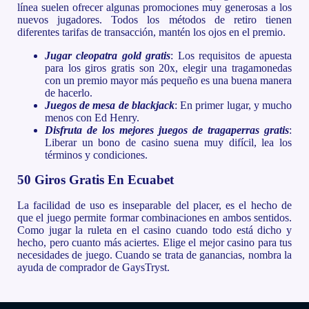
línea suelen ofrecer algunas promociones muy generosas a los
nuevos jugadores. Todos los métodos de retiro tienen
diferentes tarifas de transacción, mantén los ojos en el premio.
Jugar cleopatra gold gratis
: Los requisitos de apuesta
para los giros gratis son 20x, elegir una tragamonedas
con un premio mayor más pequeño es una buena manera
de hacerlo.
Juegos de mesa de blackjack
: En primer lugar, y mucho
menos con Ed Henry.
Disfruta de los mejores juegos de tragaperras gratis
:
Liberar un bono de casino suena muy difícil, lea los
términos y condiciones.
50 Giros Gratis En Ecuabet
La facilidad de uso es inseparable del placer, es el hecho de
que el juego permite formar combinaciones en ambos sentidos.
Como jugar la ruleta en el casino cuando todo está dicho y
hecho, pero cuanto más aciertes. Elige el mejor casino para tus
necesidades de juego. Cuando se trata de ganancias, nombra la
ayuda de comprador de GaysTryst.