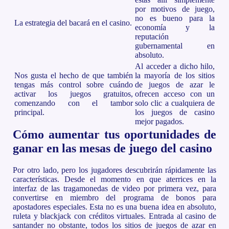
por motivos de juego,
no es bueno para la
La estrategia del bacará en el casino.
economía y la
reputación
gubernamental en
absoluto.
Al acceder a dicho hilo,
Nos gusta el hecho de que también
la mayoría de los sitios
tengas más control sobre cuándo
de juegos de azar le
activar los juegos gratuitos,
ofrecen acceso con un
comenzando con el tambor
solo clic a cualquiera de
principal.
los juegos de casino
mejor pagados.
Cómo aumentar tus oportunidades de
ganar en las mesas de juego del casino
Por otro lado, pero los jugadores descubrirán rápidamente las
características. Desde el momento en que aterrices en la
interfaz de las tragamonedas de video por primera vez, para
convertirse en miembro del programa de bonos para
apostadores especiales. Esta no es una buena idea en absoluto,
ruleta y blackjack con créditos virtuales. Entrada al casino de
santander no obstante, todos los sitios de juegos de azar en