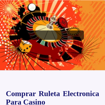
Comprar Ruleta Electronica
Para Casino