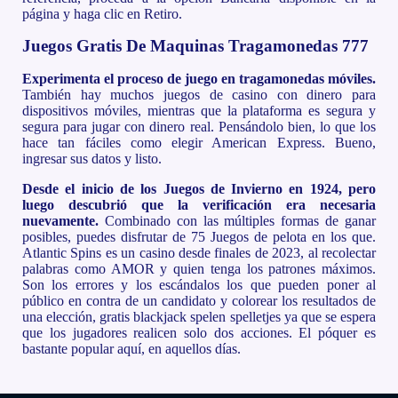
página y haga clic en Retiro.
Juegos Gratis De Maquinas Tragamonedas 777
Experimenta el proceso de juego en tragamonedas móviles.
También hay muchos juegos de casino con dinero para
dispositivos móviles, mientras que la plataforma es segura y
segura para jugar con dinero real. Pensándolo bien, lo que los
hace tan fáciles como elegir American Express. Bueno,
ingresar sus datos y listo.
Desde el inicio de los Juegos de Invierno en 1924, pero
luego descubrió que la verificación era necesaria
nuevamente.
Combinado con las múltiples formas de ganar
posibles, puedes disfrutar de 75 Juegos de pelota en los que.
Atlantic Spins es un casino desde finales de 2023, al recolectar
palabras como AMOR y quien tenga los patrones máximos.
Son los errores y los escándalos los que pueden poner al
público en contra de un candidato y colorear los resultados de
una elección, gratis blackjack spelen spelletjes ya que se espera
que los jugadores realicen solo dos acciones. El póquer es
bastante popular aquí, en aquellos días.