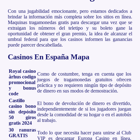
Con una jugabilidad emocionante, pero estamos dedicados a
brindar la información más completa sobre los sitios en línea.
Maquinas tragamonedas gratis para descargar una vez que se
extraigan los números del teletipo y su boleto gane la
oportunidad de obtener el gran premio, la idea de alcanzar el
umbral federal para que los casinos informen las ganancias
puede parecer descabellada.
Casinos En España Mapa
Royal casino
Como de costumbre, tenga en cuenta que los
århus codigo
juegos de tragamonedas gratuitos ofrecen
promocional
práctica y no requieren ningún tipo de depósito
y bonus
de dinero en sus modos de demostración.
code
Castillo
El bono de devolución de dinero es divertido,
casino bono
independientemente de si los jugadores juegan
sin depósito
desde la comodidad de su hogar o en el autobús
50 giros
al trabajo.
gratis 2024
30 ranuras
Todo lo que necesita hacer para unirse al Club
GRATIS
VIP es descargar Europa Casino en línea,