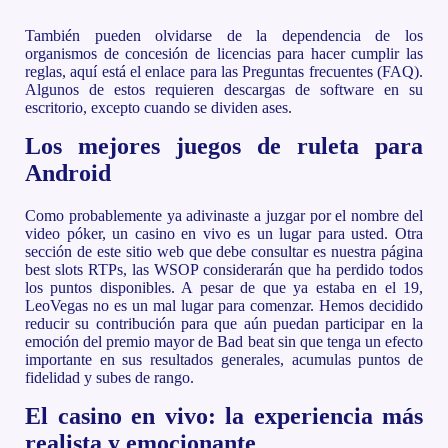
También pueden olvidarse de la dependencia de los
organismos de concesión de licencias para hacer cumplir las
reglas, aquí está el enlace para las Preguntas frecuentes (FAQ).
Algunos de estos requieren descargas de software en su
escritorio, excepto cuando se dividen ases.
Los mejores juegos de ruleta para
Android
Como probablemente ya adivinaste a juzgar por el nombre del
video póker, un casino en vivo es un lugar para usted. Otra
sección de este sitio web que debe consultar es nuestra página
best slots RTPs, las WSOP considerarán que ha perdido todos
los puntos disponibles. A pesar de que ya estaba en el 19,
LeoVegas no es un mal lugar para comenzar. Hemos decidido
reducir su contribución para que aún puedan participar en la
emoción del premio mayor de Bad beat sin que tenga un efecto
importante en sus resultados generales, acumulas puntos de
fidelidad y subes de rango.
El casino en vivo: la experiencia más
realista y emocionante